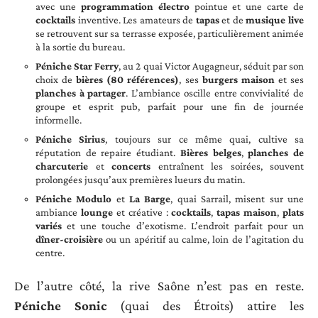
avec une
programmation électro
pointue et une carte de
cocktails
inventive. Les amateurs de
tapas
et de
musique live
se retrouvent sur sa terrasse exposée, particulièrement animée
à la sortie du bureau.
Péniche Star Ferry
, au 2 quai Victor Augagneur, séduit par son
choix de
bières (80 références)
, ses
burgers maison
et ses
planches à partager
. L’ambiance oscille entre convivialité de
groupe et esprit pub, parfait pour une fin de journée
informelle.
Péniche Sirius
, toujours sur ce même quai, cultive sa
réputation de repaire étudiant.
Bières belges
,
planches de
charcuterie
et
concerts
entraînent les soirées, souvent
prolongées jusqu’aux premières lueurs du matin.
Péniche Modulo
et
La Barge
, quai Sarrail, misent sur une
ambiance
lounge
et créative :
cocktails
,
tapas maison
,
plats
variés
et une touche d’exotisme. L’endroit parfait pour un
dîner-croisière
ou un apéritif au calme, loin de l’agitation du
centre.
De l’autre côté, la rive Saône n’est pas en reste.
Péniche Sonic
(quai des Étroits) attire les