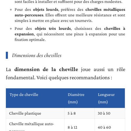
sont faciles à installer et suffisent pour des charges modestes.
Pour des
objets lourds
, préférez des
chevilles métalliques
auto-perceuses
. Elles offrent une meilleure résistance et sont
simples à mettre en place avec un tournevis.
Pour des
objets très lourds
, choisissez des
chevilles à
expansion
, qui nécessitent une pince à expansion pour une
fixation optimale.
Dimensions des chevilles
La
dimension de la cheville
joue aussi un rôle
fondamental. Voici quelques recommandations :
Type de cheville
Diamètre
Longueur
(mm)
(mm)
Cheville plastique
5 à 8
30 à 50
Cheville métallique auto-
8 à 12
40 à 60
perceuse