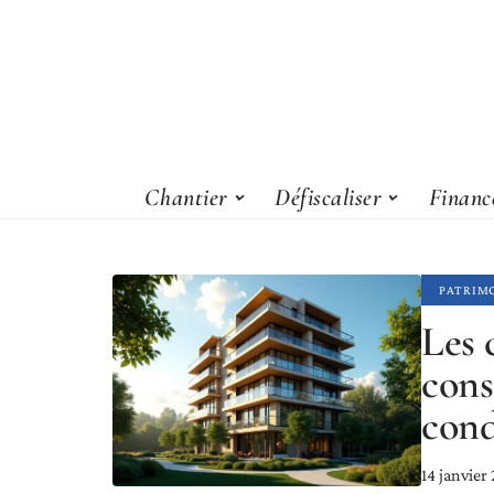
Chantier
Défiscaliser
Financ
PATRIM
Les 
cons
cond
14 janvier