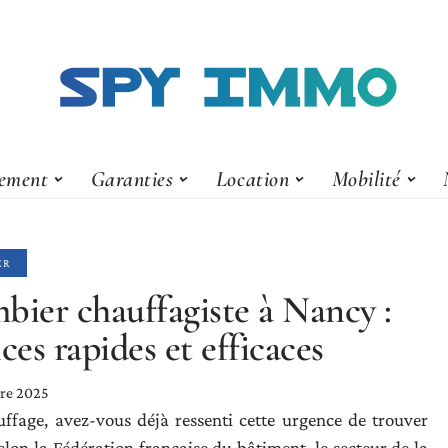
ement
Garanties
Location
Mobilité
ER
bier chauffagiste à Nancy :
ices rapides et efficaces
re 2025
ffage, avez-vous déjà ressenti cette urgence de trouver
lon la Fédération française du bâtiment, le secteur de la