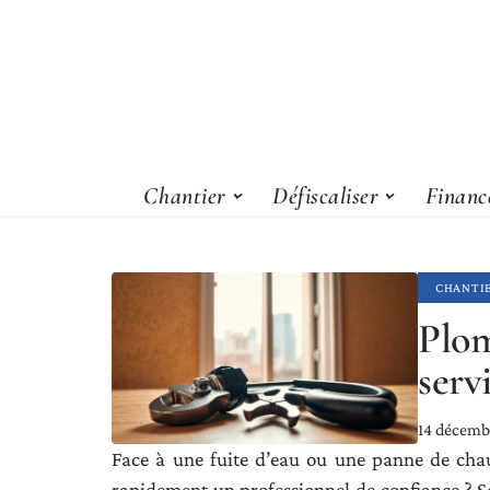
Chantier
Défiscaliser
Financ
CHANTI
Plom
serv
14 décemb
Face à une fuite d’eau ou une panne de chau
rapidement un professionnel de confiance ? Se