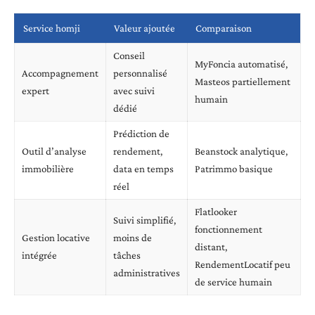
Service homji
Valeur ajoutée
Comparaison
Conseil
MyFoncia automatisé,
Accompagnement
personnalisé
Masteos partiellement
expert
avec suivi
humain
dédié
Prédiction de
Outil d’analyse
rendement,
Beanstock analytique,
immobilière
data en temps
Patrimmo basique
réel
Flatlooker
Suivi simplifié,
fonctionnement
Gestion locative
moins de
distant,
intégrée
tâches
RendementLocatif peu
administratives
de service humain