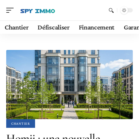
Chantier
Défiscaliser
Financement
Garan
CHANTIER
Homji : une nouvelle