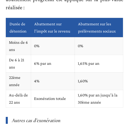
réalisée :
Durée de
Abattement sur
Abattement sur les
détention
l’impôt sur le revenu
prélèvements sociaux
Moins de 6
0%
0%
ans
De 6 à 21
6% par an
1,65% par an
ans
22ème
4%
1,60%
année
Au-delà de
1,60% par an jusqu’à la
Exonération totale
22 ans
30ème année
Autres cas d’exonération