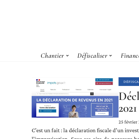
Chantier
Défiscaliser
Financ
DÉFISCA
Décl
2021
25 février
C’est un fait : la déclaration fiscale d’un inve
l’improvisation. Sous ses airs de parcours bal