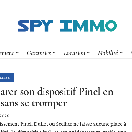
ement
Garanties
Location
Mobilité
LISER
arer son dispositif Pinel en
 sans se tromper
 2026
stissement Pinel, Duflot ou Scellier ne laisse aucune place à
isé, le dispositif Pinel, et ses prédécesseurs, recèle une